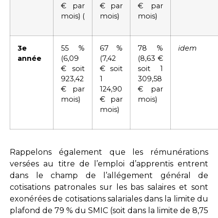
€ par
€ par
€ par
mois) (
mois)
mois)
3e
55 %
67 %
78 %
idem
année
(6,09
(7,42
(8,63 €
€ soit
€ soit
soit 1
923,42
1
309,58
€ par
124,90
€ par
mois)
€ par
mois)
mois)
Rappelons également que les rémunérations
versées au titre de l’emploi d’apprentis entrent
dans le champ de l’allégement général de
cotisations patronales sur les bas salaires et sont
exonérées de cotisations salariales dans la limite du
plafond de 79 % du SMIC (soit dans la limite de 8,75