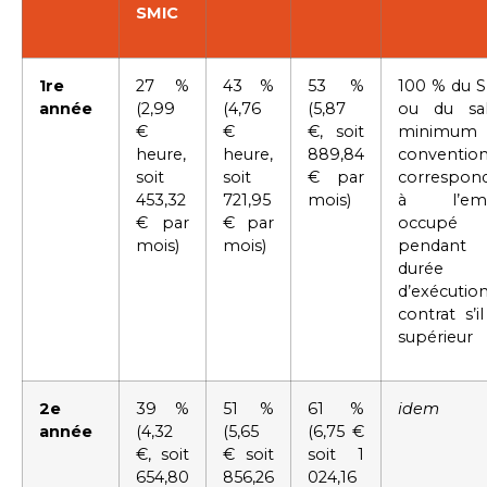
SMIC
1re
27 %
43 %
53 %
100 % du 
année
(2,99
(4,76
(5,87
ou du sal
€
€
€, soit
minimum
heure,
heure,
889,84
conventio
soit
soit
€ par
correspon
453,32
721,95
mois)
à l’emp
€ par
€ par
occupé
mois)
mois)
pendant
durée
d’exécutio
contrat s’i
supérieur
2e
39 %
51 %
61 %
idem
année
(4,32
(5,65
(6,75 €
€, soit
€ soit
soit 1
654,80
856,26
024,16