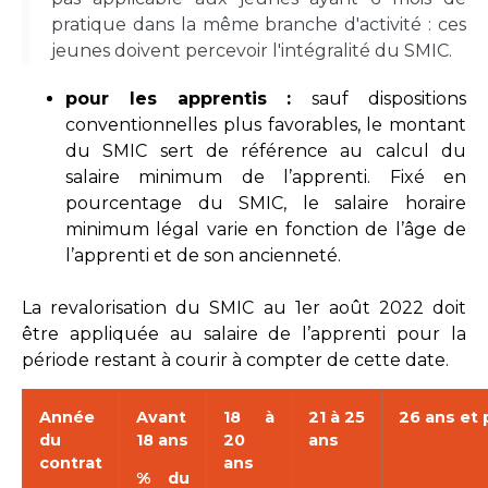
pratique dans la même branche d'activité : ces
jeunes doivent percevoir l'intégralité du SMIC.
pour les apprentis :
sauf dispositions
conventionnelles plus favorables, le montant
du SMIC sert de référence au calcul du
salaire minimum de l’apprenti. Fixé en
pourcentage du SMIC, le salaire horaire
minimum légal varie en fonction de l’âge de
l’apprenti et de son ancienneté.
La revalorisation du SMIC au 1er août 2022 doit
être appliquée au salaire de l’apprenti pour la
période restant à courir à compter de cette date.
Année
Avant
18 à
21 à 25
26 ans et 
du
18 ans
20
ans
contrat
ans
% du