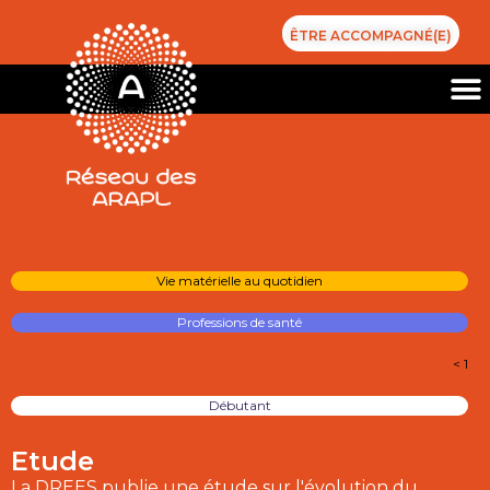
ÊTRE ACCOMPAGNÉ(E)
Vie matérielle au quotidien
Professions de santé
< 1
Débutant
Etude
La DREES publie une étude sur l'évolution du