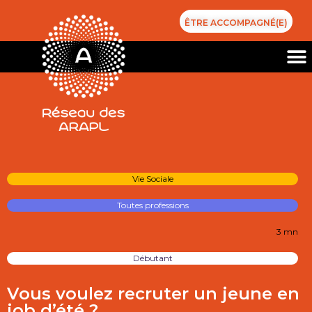
ÊTRE ACCOMPAGNÉ(E)
Vie Sociale
Toutes professions
3 mn
Débutant
Vous voulez recruter un jeune en
job d’été ?