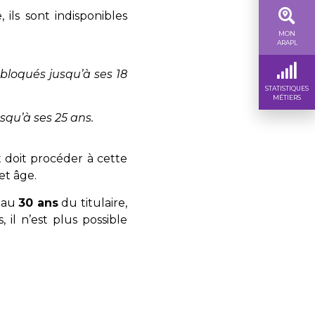
 ils sont indisponibles
MON
ARAPL
 bloqués jusqu’à ses 18
STATISTIQUES
MÉTIERS
usqu’à ses 25 ans.
nt doit procéder à cette
et âge.
 au
30 ans
du titulaire,
 il n’est plus possible