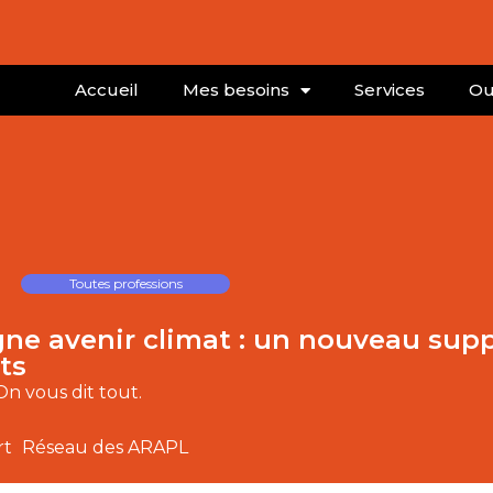
Accueil
Mes besoins
Services
Ou
Toutes professions
gne avenir climat : un nouveau sup
ts
 On vous dit tout.
rt
Réseau des ARAPL