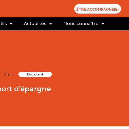
ÊTRE ACCOMPAGNÉ(E)
tils
Actualités
Nous connaître
2 mn
Débutant
port d’épargne