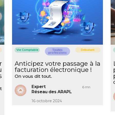
Vie Comptable
Toutes
Débutant
professions
r
Anticipez votre passage à la
u
facturation électronique !
s
On vous dit tout.
Expert
6 mn
t
Réseau des ARAPL
16 octobre 2024