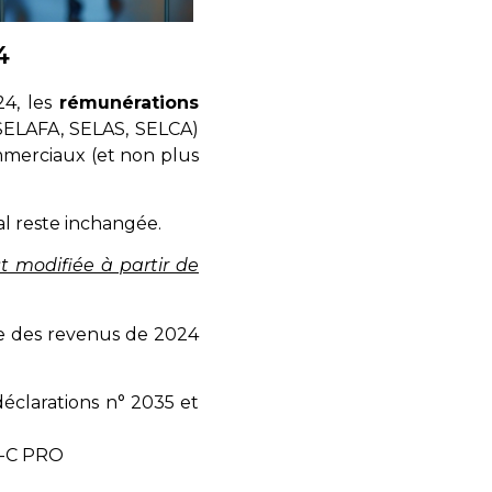
4
24, les
rémunérations
, SELAFA, SELAS, SELCA)
mmerciaux (et non plus
al reste inchangée.
st modifiée à partir de
re des revenus de 2024
déclarations n° 2035 et
2-C PRO