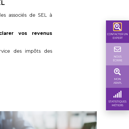
EL
e les associés de SEL à
clarer vos revenus
CONTACTER UN
EXPERT
rvice des impôts des
NOUS
ÉCRIRE
MON
ARAPL
STATISTIQUES
MÉTIERS