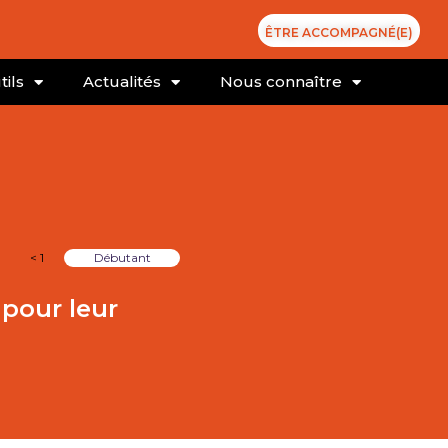
ÊTRE ACCOMPAGNÉ(E)
tils
Actualités
Nous connaître
< 1
Débutant
 pour leur