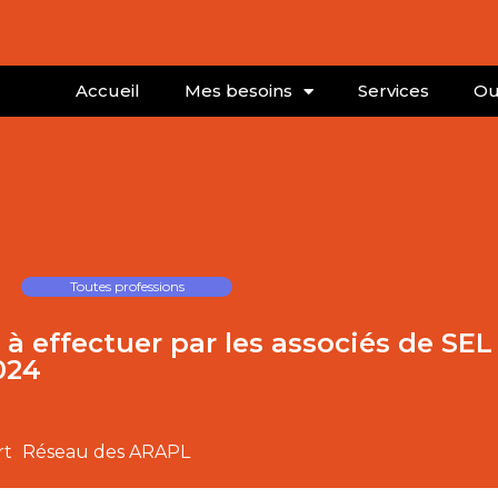
Accueil
Mes besoins
Services
Ou
Toutes professions
à effectuer par les associés de SEL
024
rt
Réseau des ARAPL