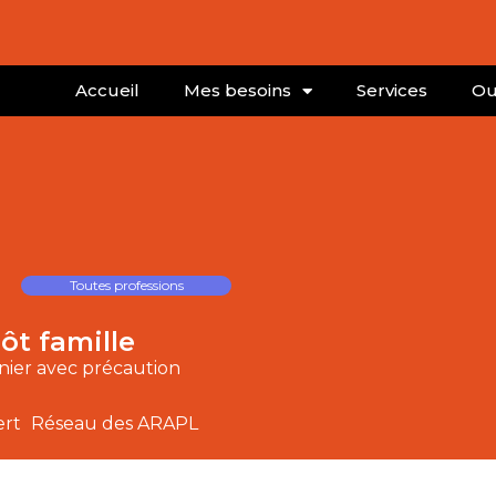
Accueil
Mes besoins
Services
Ou
Toutes professions
ôt famille
nier avec précaution
ert
Réseau des ARAPL