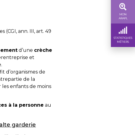
MON
ARAPL
es (
CGI, ann. III, art. 49
STATISTIQUES
MÉTIERS
nement
d’une
crèche
terentreprise et
.
fit d’organismes de
trepartie de la
 les enfants de moins
ces à la personne
au
lte garderie