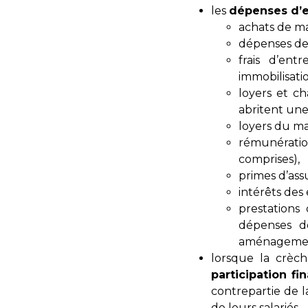
les
dépenses d’e
achats de m
dépenses de 
frais d’ent
immobilisatio
loyers et ch
abritent une
loyers du mat
rémunération
comprises),
primes d’ass
intérêts des 
prestations
dépenses de
aménagement 
lorsque la crèch
participation fi
contrepartie de l
de leurs salariés.