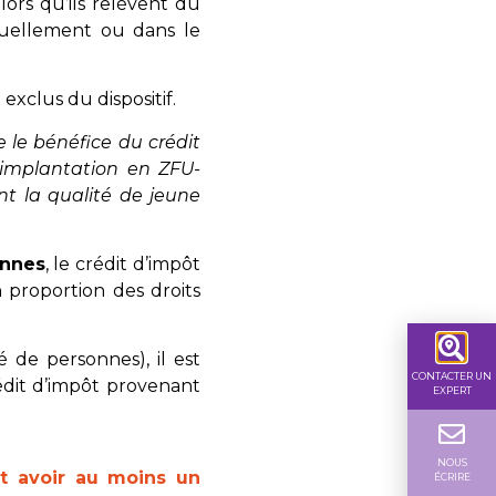
lors qu’ils relèvent du
iduellement ou dans le
exclus du dispositif.
e le bénéfice du crédit
e implantation en ZFU-
nt la qualité de jeune
onnes
, le crédit d’impôt
n proportion des droits
é de personnes), il est
CONTACTER UN
édit d’impôt provenant
EXPERT
NOUS
oit avoir au moins un
ÉCRIRE