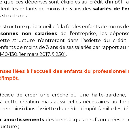
se que ces dépenses sont éligibles au crédit d’impôt f
llent les enfants de moins de 3 ans des
salariés de l’e
 structures.
e structure qui accueille à la fois les enfants de moins de 
sonnes non salariées
de l’entreprise, les dépens
tte structure n’entreront dans l’assiette du crédit 
fants de moins de 3 ans de ses salariés par rapport au
-10-130, 1er mars 2017, § 250
)
.
nses liées à l’accueil des enfants du professionne
d’impôt.
 décide de créer une crèche ou une halte-garderie, 
à cette création mais aussi celles nécessaires au fo
trent ainsi dans l’assiette du crédit d’impôt famille les d
ux amortissements
des biens acquis neufs ou créés et 
ructure ;