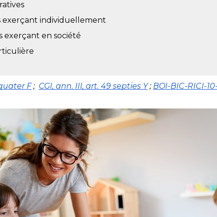
ratives
s exerçant individuellement
s exerçant en société
ticulière
 quater F
 ;  
CGI, ann. III, art. 49 septies Y
 ; 
BOI-BIC-RICI-10-