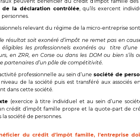
éraux peuvent bénéficier du crédit d’impôt famille dès 
 de la déclaration contrôlée
, qu’ils exercent indiv
e personnes.
ssionnels relevant du régime de la micro-entreprise sont 
e le résultat soit exonéré d’impôt ne remet pas en caus
nt éligibles les professionnels exonérés au titre d’un
eurs, en ZRR, en Corse ou dans les DOM ou bien s’ils o
 partenaires d’un pôle de compétitivité.
activité professionnelle au sein d’une
société de pers
 niveau de la société puis est transféré aux associés e
nt dans cette société.
xte
(exercice à titre individuel et au sein d’une sociét
n crédit d’impôt famille propre et la quote-part de cr
s la société de personnes.
éficier du crédit d’impôt famille, l’entreprise d