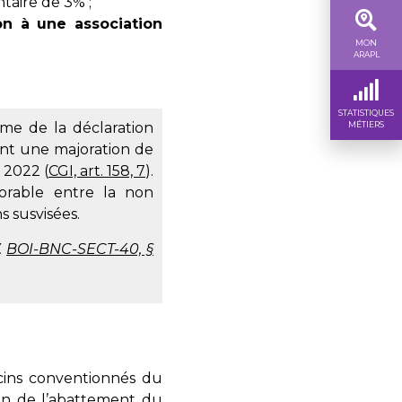
taire de 3% ;
on à une association
MON
ARAPL
STATISTIQUES
MÉTIERS
ime de la déclaration
ent une majoration de
 2022 (
CGI, art. 158, 7
).
vorable entre la non
s susvisées.
.
BOI-BNC-SECT-40, §
ecins conventionnés du
ion de l’abattement du