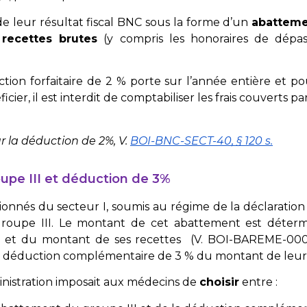
 de leur résultat fiscal BNC sous la forme d’un
abatteme
s
recettes brutes
(y compris les honoraires de dépa
tion forfaitaire de 2 % porte sur l’année entière et po
icier, il est interdit de comptabiliser les frais couverts 
ur la déduction de 2%, V.
BOI-BNC-SECT-40, § 120 s.
pe III et déduction de 3%
onnés du secteur I, soumis au régime de la déclaration 
roupe III. Le montant de cet abattement est déterm
n et du montant de ses recettes (V.
BOI-BAREME-00
e déduction complémentaire de 3 % du montant de leurs
inistration imposait aux médecins de
choisir
entre :