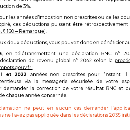
duction de 3%.
our les années d’imposition non prescrites ou celles pour
xpiré, ces déductions puissent être rétrospectivement
, § 160 – Remarque
).
ux deux déductions, vous pouvez donc en bénéficier au 
3
, en télétransmettant une déclaration BNC n° 203
 déclaration de revenu global n° 2042 selon la
procé
impots.gouv.fr
;
1 et 2022
, années non prescrites pour l’instant. I
tentieuse via la messagerie sécurisée de votre esp
 demander la correction de votre résultat BNC et de
 de chaque année concernée.
clamation ne peut en aucun cas demander l’applicat
 ne l’avez pas appliquée dans les déclarations 2035 initi