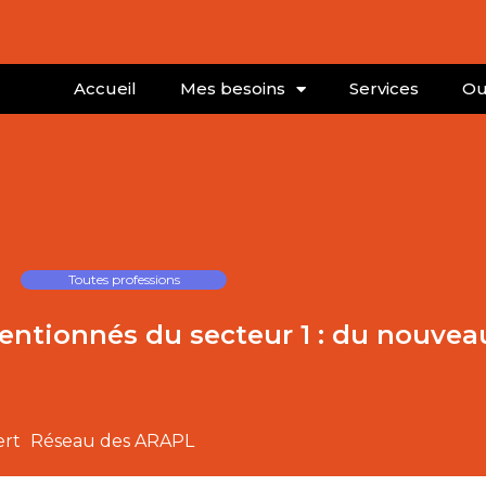
Accueil
Mes besoins
Services
Ou
Toutes professions
ntionnés du secteur 1 : du nouvea
ert
Réseau des ARAPL