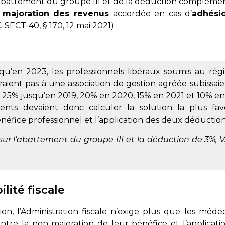
l’abattement du groupe III et de la déduction complémen
 majoration des revenus
accordée en cas d’
adhési
SECT-40, § 170, 12 mai 2021
).
u’en 2023, les professionnels libéraux soumis au rég
raient pas à une association de gestion agréée subissai
de 25% jusqu’en 2019, 20% en 2020, 15% en 2021 et 10% en
nts devaient donc calculer la solution la plus fa
néfice professionnel et l’application des deux déduction
sur l’abattement du groupe III et la déduction de 3%, V
lité fiscale
ion, l’Administration fiscale n’exige plus que les méd
 entre la non majoration de leur bénéfice et l’applicat