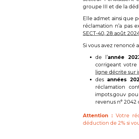
groupe III et de la dé
Elle admet ainsi que p
réclamation n’a pas e
SECT-40, 28 août 2024
Si vous avez renoncé a
de l’
année 202
corrigeant votre
ligne décrite sur
des
années 202
réclamation con
impots.gouv pour
revenus n° 2042
Attention :
Votre ré
déduction de 2% si vous