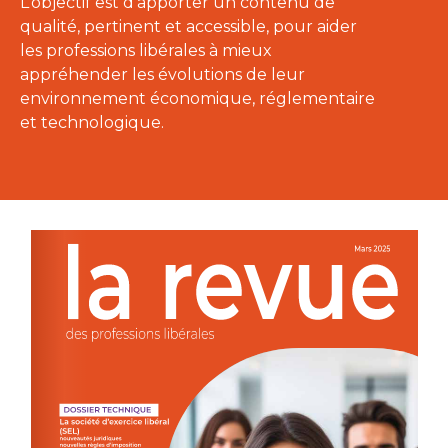
L’objectif est d’apporter un contenu de
qualité, pertinent et accessible, pour aider
les professions libérales à mieux
appréhender les évolutions de leur
environnement économique, réglementaire
et technologique.