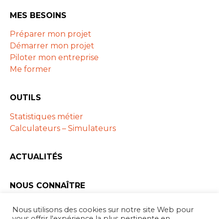
MES BESOINS
Préparer mon projet
Démarrer mon projet
Piloter mon entreprise
Me former
OUTILS
Statistiques métier
Calculateurs – Simulateurs
ACTUALITÉS
NOUS CONNAÎTRE
Les ARAPL
Nous utilisons des cookies sur notre site Web pour
Partenaires
vous offrir l'expérience la plus pertinente en