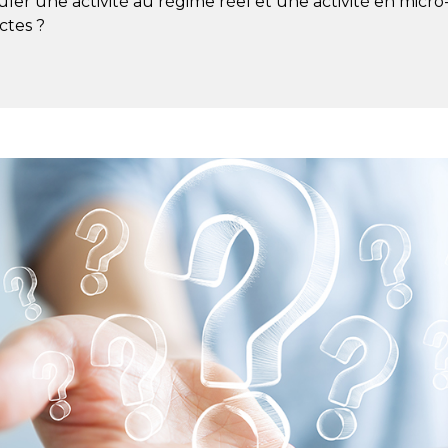
r une activité au régime réel et une activité en micro-
nctes ?