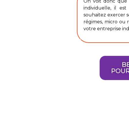
On voit donc que s’
individuelle, il e
souhaitez exercer s
régimes, micro ou r
votre entreprise ind
BE
POUR