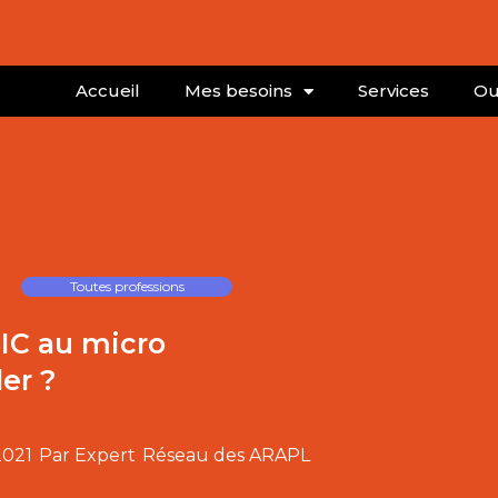
Accueil
Mes besoins
Services
Ou
Toutes professions
BIC au micro
er ?
2021
Par Expert
Réseau des ARAPL