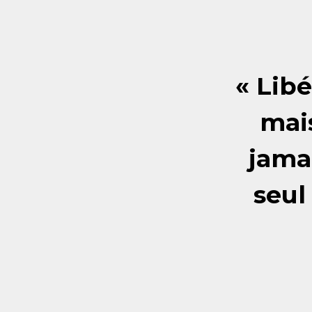
« Libé
mai
jama
seul