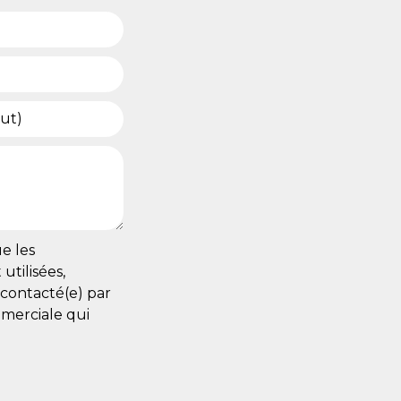
e les
utilisées,
econtacté(e) par
merciale qui